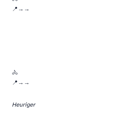
📍
Schwedenplatz → Donaukanal → Isla del Danubio
🚴
📍
Centro de Viena → Grinzing → Kahlenberg
Heuriger