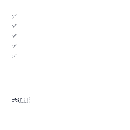
✅
✅
✅
✅
✅
🚲🇦🇹