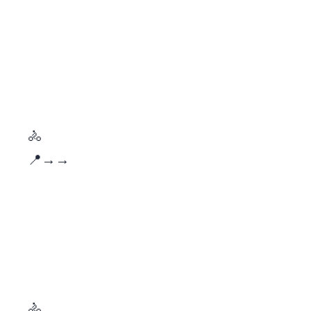
🚴
📍
→
→ Jardines de Schönbrunn
🚴